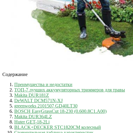
Содержание
Преимущества и недостатки
ТОП-7 лучших аккумуляторных триммеров для травы
Makita DUR181Z
DeWALT DCM571N-XJ
greenworks 2101507 GD40LT30
BOSCH EasyGrassCut 18-230 (0.600.8C1.A00)
Makita DUR364LZ
Huter GET-18-2Li
BLACK+DECKER STC1820CM колесный
Сравнительная таблица характеристик