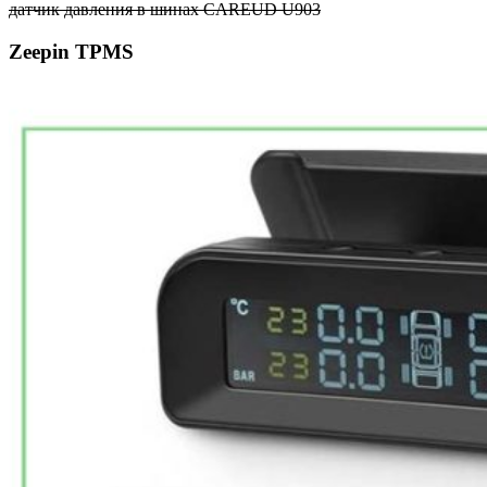
датчик давления в шинах CAREUD U903
Zeepin TPMS