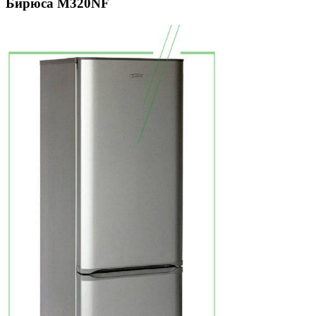
Бирюса M320NF