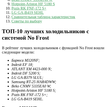
Hotpoint-Ariston HF 5180 S
Pozis RK FNF-172 S+
LG GA-B419 SEHL
Сравнительная таблица характеристик
Советы по выбору
ТОП-10 лучших холодильников с
системой No Frost
В рейтинг лучших холодильников с функцией No Frost вошли
следующие модели:
Бирюса M320NF;
Indesit EF 18;
ATLANT ХМ 4423-000 N;
Indesit DF 5200 S;
LG GA-B379 SLUL;
Samsung RT-25 HAR4DWW;
Beko CNMV 5335EA0 W;
Hotpoint-Ariston HF 5180 S;
Pozis RK FNF-172 S+;
LG GA-B419 SEHL.