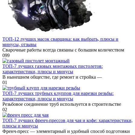
ТОП-12 лучших масок сварщика: как выбрать, плюсы и
минусы, отзывы
Сварочные работы всегда связаны с большим количеством
0
99
ТОП-7 лучших газовых монтажных пистолетов:
характеристики, плюсы и минусы
В нынешнем обществе, где ремонт и стройка —
0
1
ТОП-7 лучших трубных клуппов для нарезки резьбы:
характеристики, плюсы и минусы
Резьбовое соединение труб используется в строительстве
0
2
ТОП-7 лучших френч-прессов для чая и кофе: характеристики,
плюсы и минусы
Френч-пресс — элементарный и удобный способ подготовки