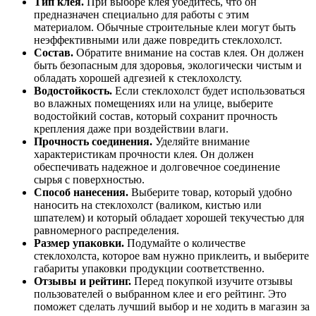
Тип клея.
При выборе клея убедитесь, что он
предназначен специально для работы с этим
материалом. Обычные строительные клеи могут быть
неэффективными или даже повредить стеклохолст.
Состав.
Обратите внимание на состав клея. Он должен
быть безопасным для здоровья, экологически чистым и
обладать хорошей адгезией к стеклохолсту.
Водостойкость.
Если стеклохолст будет использоваться
во влажных помещениях или на улице, выберите
водостойкий состав, который сохранит прочность
крепления даже при воздействии влаги.
Прочность соединения.
Уделяйте внимание
характеристикам прочности клея. Он должен
обеспечивать надежное и долговечное соединение
сырья с поверхностью.
Способ нанесения.
Выберите товар, который удобно
наносить на стеклохолст (валиком, кистью или
шпателем) и который обладает хорошей текучестью для
равномерного распределения.
Размер упаковки.
Подумайте о количестве
стеклохолста, которое вам нужно приклеить, и выберите
габариты упаковки продукции соответственно.
Отзывы и рейтинг.
Перед покупкой изучите отзывы
пользователей о выбранном клее и его рейтинг. Это
поможет сделать лучший выбор и не ходить в магазин за