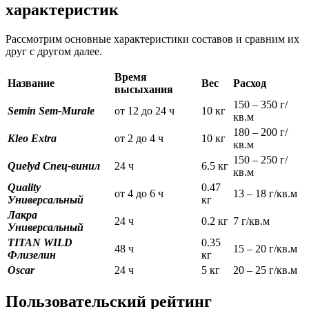
характеристик
Рассмотрим основные характеристики составов и сравним их
друг с другом далее.
Время
Название
Вес
Расход
высыхания
150 – 350 г/
Semin Sem-Murale
от 12 до 24 ч
10 кг
кв.м
180 – 200 г/
Kleo Extra
от 2 до 4 ч
10 кг
кв.м
150 – 250 г/
Quelyd Спец-винил
24 ч
6.5 кг
кв.м
Quality
0.47
от 4 до 6 ч
13 – 18 г/кв.м
Универсальный
кг
Лакра
24 ч
0.2 кг
7 г/кв.м
Универсальный
TITAN WILD
0.35
48 ч
15 – 20 г/кв.м
Флизелин
кг
Oscar
24 ч
5 кг
20 – 25 г/кв.м
Пользовательский рейтинг