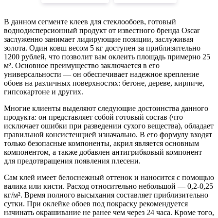
В данном сегменте клеев для стеклообоев, готовый
воднодисперсионный продукт от известного бренда Oscar
заслуженно занимает лидирующие позиции, заслуживая
золота. Один ковш весом 5 кг доступен за приблизительно
1200 рублей, что позволит вам оклеить площадь примерно 25
м². Основное преимущество заключается в его
универсальности — он обеспечивает надежное крепление
обоев на различных поверхностях: бетоне, дереве, кирпиче,
гипсокартоне и других.
Многие клиенты выделяют следующие достоинства данного
продукта: он представляет собой готовый состав (что
исключает ошибки при разведении сухого вещества), обладает
правильной консистенцией изначально. В его формулу входят
только безопасные компоненты, акрил является основным
компонентом, а также добавлен антигрибковый компонент
для предотвращения появления плесени.
Сам клей имеет белоснежный оттенок и наносится с помощью
валика или кисти. Расход относительно небольшой — 0,2-0,25
кг/м². Время полного высыхания составляет приблизительно
сутки. При оклейке обоев под покраску рекомендуется
начинать окрашивание не ранее чем через 24 часа. Кроме того,