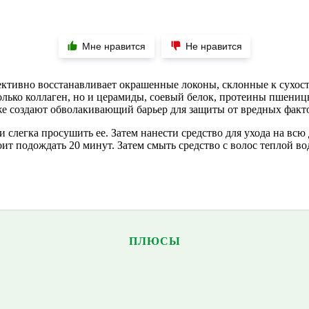
Мне нравится
Не нравится
ективно восстанавливает окрашенные локоны, склонные к сухост
только коллаген, но и церамиды, соевый белок, протеины пшени
же создают обволакивающий барьер для защиты от вредных факт
 слегка просушить ее. Затем нанести средство для ухода на вс
оит подождать 20 минут. Затем смыть средство с волос теплой во
ПЛЮСЫ