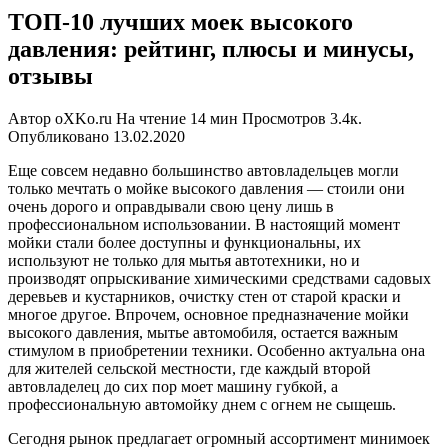
ТОП-10 лучших моек высокого
давления: рейтинг, плюсы и минусы,
отзывы
Автор
oXKo.ru
На чтение
14 мин
Просмотров
3.4к.
Опубликовано
13.02.2020
Еще совсем недавно большинство автовладельцев могли
только мечтать о мойке высокого давления — стоили они
очень дорого и оправдывали свою цену лишь в
профессиональном использовании. В настоящий момент
мойки стали более доступны и функциональны, их
используют не только для мытья автотехники, но и
производят опрыскивание химическими средствами садовых
деревьев и кустарников, очистку стен от старой краски и
многое другое. Впрочем, основное предназначение мойки
высокого давления, мытье автомобиля, остается важным
стимулом в приобретении техники. Особенно актуальна она
для жителей сельской местности, где каждый второй
автовладелец до сих пор моет машину губкой, а
профессиональную автомойку днем с огнем не сыщешь.
Сегодня рынок предлагает огромный ассортимент минимоек