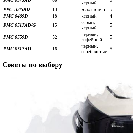
PMC 0575AD
68
5
черный
PPC 1005AD
13
золотистый
5
PMC 0469D
18
черный
4
серый,
PMC 0517AD/G
15
5
черный
черный,
PMC 0559D
52
5
кофейный
черный,
PMC 0517AD
16
5
серебристый
Советы по выбору