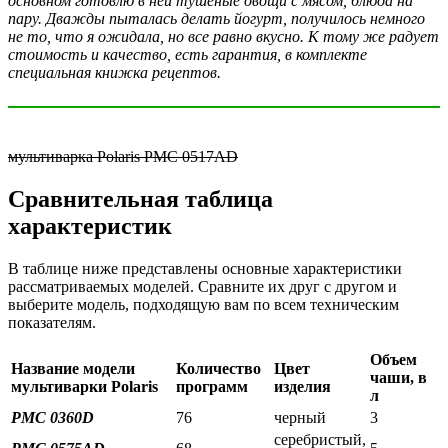
основном готовлю в ней тушеные овощи с мясом, блюда на
пару. Дважды пыталась делать йогурт, получилось немного
не то, что я ожидала, но все равно вкусно. К тому же радует
стоимость и качество, есть гарантия, в комплекте
специальная книжка рецептов.
мультиварка Polaris PMC 0517AD
Сравнительная таблица
характеристик
В таблице ниже представлены основные характеристики
рассматриваемых моделей. Сравните их друг с другом и
выберите модель, подходящую вам по всем техническим
показателям.
Объем
Название модели
Количество
Цвет
чаши, в
мультиварки
Polaris
программ
изделия
л
PMC 0360D
76
черный
3
серебристый,