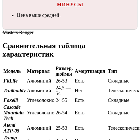
МИНУСЫ
Цена выше средней.
Masters Ranger
Сравнительная таблица
характеристик
Размер,
Модель
Материал
Амортизация
Тип
дюймы
FitLife
Алюминий
26-53
Есть
Складные
24,5 —
Trailbuddy
Алюминий
Нет
Телескопическ
54
Foxelli
Углеволокно
24-55
Есть
Складные
Cascade
Mountain
Углеволокно
26-54
Есть
Складные
Tech
Atemi
Алюминий
25-53
Есть
Телескопическ
ATP-05
Tramp