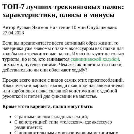
ТОП-7 лучших треккинговых палок:
характеристики, плюсы и минусы
Автор
Руслан Якимов
На чтение
10 мин
Опубликовано
27.04.2023
Если вы предпочитаете вести активный образ жизни, то
наверняка уже знакомы с таким аксессуаром как палки для
ходьбы или треккинговые палки. Их используют не только
туристы, но и те, кто занимается
скандинавской ходьбой
,
походами, путешествиями. Чем же так полезны эти палки,
действительно ли они облегчают ходьбу?
Прежде всего начнем с видов самих этих приспособлений.
Классический вариант выглядит как прочная алюминиевая
или карбоновая палка складной конструкции с удобной
рукояткой и петлей для фиксации на запястье.
Кроме этого варианта, палки могут быть:
С разным числом складных секций;
С конструкцией типа «телескоп», где аксессуар
раздвигается;
С дополнительным амортизирующим механизмом;