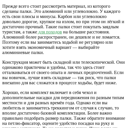
Прежде всего стоит рассмотреть материал, из которого
сделаны палки. Это алюминий или углеволокно. У каждого
есть свои плюсы и минусы. Карбон или углеволокно
довольно дорогое, хрупкое на излом, но при этом он лёгкий и
достаточно прочный. Такие палки стоит покупать заядлым
туристам, а также
для походов
на большие расстояния.
Алюминий более распространен, он дешевле и не ломается.
Поэтому если вы занимаетесь ходьбой не регулярно или
хотите взять экономичный вариант — выбирайте
алюминиевые палки.
Конструкция может быть складной или телескопической. Они
одинаково практичны и удобны, так что здесь стоит
отталкиваться от своего опыта и личных предпочтений. Если
вы новичок, лучше взять складные — так риск, что палки
внезапно для вас сложатся в процессе ходьбы, будет ниже.
Хорошо, если комплект включает в себя чехол и
дополнительные насадки для передвижения по разным типам
местности и для разных времён года. Однако если вы
любитель и занимаетесь треккингом от случая к случаю, то
вполне достаточно базовой комплектации. Более важно
правильно подобрать размер палки. Также обратите внимание
на петлю-фиксатор, оцените удобство посадки на руку и