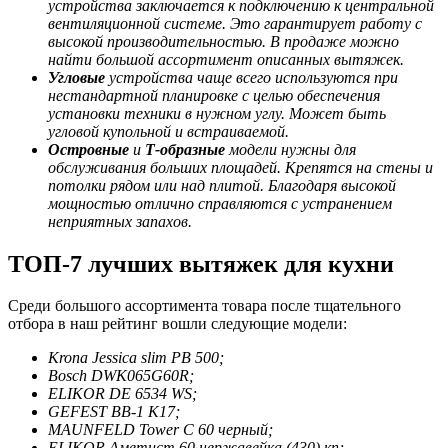
устройства заключается к подключению к центральной
вентиляционной системе. Это гарантирует работу с
высокой производительностью. В продаже можно
найти большой ассортимент описанных вытяжек.
Угловые
устройства чаще всего используются при
нестандартной планировке с целью обеспечения
установки техники в нужном углу. Может быть
угловой купольной и встраиваемой.
Островные
и
Т-образные
модели нужны для
обслуживания больших площадей. Крепятся на стены и
потолки рядом или над плитой. Благодаря высокой
мощностью отлично справляются с устранением
неприятных запахов.
ТОП-7 лучших вытяжек для кухни
Среди большого ассортимента товара после тщательного
отбора в наш рейтинг вошли следующие модели:
Krona Jessica slim PB 500;
Bosch DWK065G60R;
ELIKOR DE 6534 WS;
GEFEST ВВ-1 К17;
MAUNFELD Tower C 60 черный;
ELIKOR Аметист 60 нержавейка (430) кп;