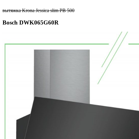
вытяжка Krona Jessica slim PB 500
Bosch DWK065G60R