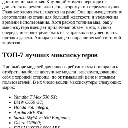
достаточно надежная. Крутящий момент переходит с
двигателя на ремень или цепь, второму тип передачи лучше.
Главные элементы находятся на раме. Она преимущественно
изготовлена из стали для большей жесткости и увеличения
времени использования. Хотя расход топлива мал, бак у
максискутера вмещает приличный объем, а это, в свою
очередь, позволит реже быть на заправках и осуществлять
поездки далеко. Аппарат оснащен гидравлической системой
тормозов.
ТОП-7 лучших максискутеров
При выборе моделей для нашего рейтинга мы постарались
отобрать наиболее доступные модели, зарекомендовавшие
себя с хорошей стороны, по оптимальной цене и отзывам
пользователей. В их число вошли максискутеры следующих
марок:
Yamaha T Max 530 SX;
BMW C650 GT;
Honda 750 integra;
Aprilia SRV 850;
Suzuki SkyWave 650 Burgman;
Gilera GP800;
SYM MAXSYM 600i ABS.