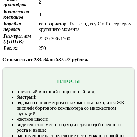
2
цилиндров
Количество
8
клапанов
Коробка
тип вариатор, Tvist- энд гоу CVT с сервером
передач
крутящего момента
Размеры, мм
2237х790х1300
(ДхШхВ)
Вес, кг
250
Стоимость от 233534 до 537572 рублей.
ПЛЮСЫ
приятный внешний спортивный вид;
быстрый;
рядом со спидометром и тахометром находится ЖК
дисплей бортового компьютера со множеством
функций;
жесткое шасси;
водительское место подходит для людей среднего
роста и выше;
равномерное распределение веса, можно спокойно