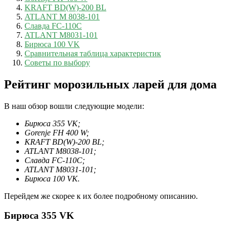
KRAFT BD(W)-200 BL
ATLANT M 8038-101
Славда FC-110C
ATLANT M8031-101
Бирюса 100 VK
Сравнительная таблица характеристик
Советы по выбору
Рейтинг морозильных ларей для дома
В наш обзор вошли следующие модели:
Бирюса 355 VK;
Gorenje FH 400 W;
KRAFT BD(W)-200 BL;
ATLANT M8038-101;
Славда FC-110C;
ATLANT M8031-101;
Бирюса 100 VK.
Перейдем же скорее к их более подробному описанию.
Бирюса 355 VK