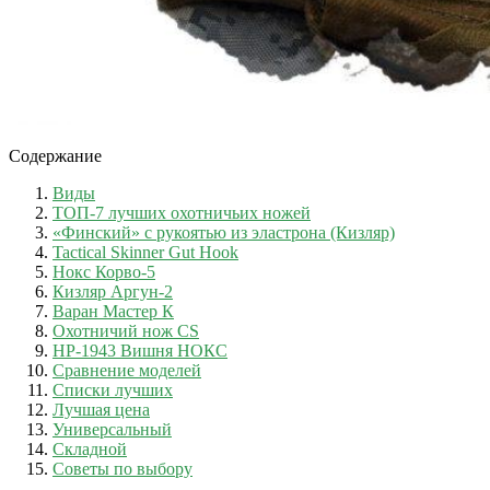
Содержание
Виды
ТОП-7 лучших охотничьих ножей
«Финский» с рукоятью из эластрона (Кизляр)
Tactical Skinner Gut Hook
Нокс Корво-5
Кизляр Аргун-2
Варан Мастер К
Охотничий нож CS
НР-1943 Вишня НОКС
Сравнение моделей
Списки лучших
Лучшая цена
Универсальный
Складной
Советы по выбору