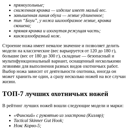
прямоугольные;
сниженная кромка — изделие имеет малый вес.
завышенная линия обуха — лезвие удлиненное;
тип “Боуи”, у ножа шилообразное лезвие, кромка
скошена;
прямая кромка и изогнутая режущая часть;
кинжалообразный нож.
Строение ножа имеет немалое значение и позволяет делить
модели на классические (вес варьируется от 120 до 180 г),
большие (вес от 180 до 300 г), складные — безопасный и
мультифункциональный вариант, оснащенный несколькими
лезвиями для выполнения разных видов охотничьих работ.
Выбор ножа зависит от деятельности охотника, иногда он
может хранить не один, а сразу несколько ножей на все случаи
жизни.
ТОП-7 лучших охотничьих ножей
В рейтинг лучших ножей вошли следующие модели и марки:
«Финский» с рукоятью из эластрона (Кизляр);
Tactical Skinner Gut Hook;
Нокс Корво-5;