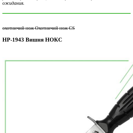
ожидания.
охотничий нож Охотничий нож CS
НР-1943 Вишня НОКС