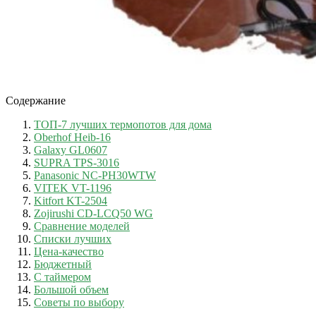
Содержание
ТОП-7 лучших термопотов для дома
Oberhof Heib-16
Galaxy GL0607
SUPRA TPS-3016
Panasonic NC-PH30WTW
VITEK VT-1196
Kitfort KT-2504
Zojirushi CD-LCQ50 WG
Сравнение моделей
Списки лучших
Цена-качество
Бюджетный
С таймером
Большой объем
Советы по выбору