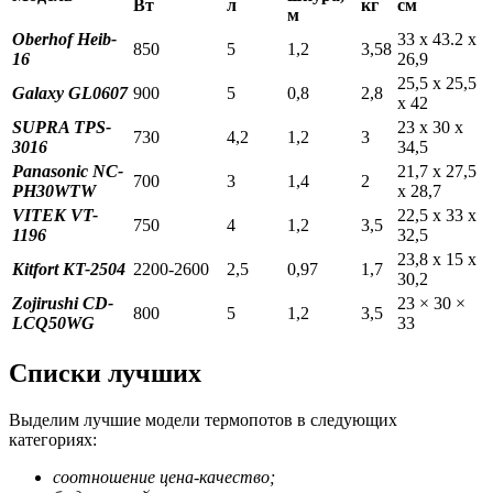
Вт
л
кг
см
м
Oberhof Heib-
33 х 43.2 х
850
5
1,2
3,58
16
26,9
25,5 х 25,5
Galaxy GL0607
900
5
0,8
2,8
х 42
SUPRA TPS-
23 x 30 x
730
4,2
1,2
3
3016
34,5
Panasonic NC-
21,7 х 27,5
700
3
1,4
2
PH30WTW
х 28,7
VITEK VT-
22,5 х 33 х
750
4
1,2
3,5
1196
32,5
23,8 х 15 х
Kitfort KT-2504
2200-2600
2,5
0,97
1,7
30,2
Zojirushi CD-
23 × 30 ×
800
5
1,2
3,5
LCQ50WG
33
Списки лучших
Выделим лучшие модели термопотов в следующих
категориях:
соотношение цена-качество;