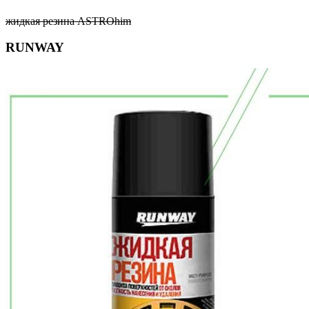
жидкая резина ASTROhim
RUNWAY