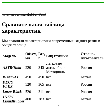
жидкая резина Rubber Paint
Сравнительная таблица
характеристик
Мы сравнили характеристики современных жидких резин в
общей таблице.
Объем,
Вес,
Страна-
Модель
Вид техники
мл
г
изготовитель
Легковые
ASTROhim
520
345
автомобили,
Россия
Мотоциклы
RUNWAY
450
450
все
Китай
DECO
520
365
все
Россия
FLEX
Larex Black
520
311
все
Россия
1NEW
400
283
все
Китай
LiquidRubber