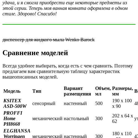
удача, и я смогла приобрести еще некоторые предметы из
этой серии. Теперь моя ванная комната оформлена в одном
стиле. Здорово! Спасибо!
диспенсер для жидкого мыла Wenko Barock
Сравнение моделей
Всегда удобнее выбирать, когда есть с чем сравнить. Поэтому
предлагаем вам сравнительную таблицу характеристик
вышеописанных моделей.
Вариант
Объем,
Размеры,
Модель
Тип
В
размещения
мл
мм
KSITEX
190 х 100
сенсорный
настенный
500
4
ASD-500W
х 90
PROFFI
202 х 64 х
Home
механический
настольный
300
у
62
PH8668
ELGHANSA
180 х 110
Worringen
механический
настенный
300
4