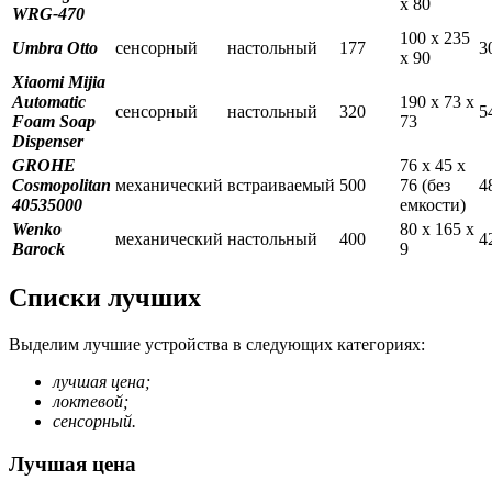
х 80
WRG-470
100 х 235
Umbra Otto
сенсорный
настольный
177
3
х 90
Xiaomi Mijia
Automatic
190 х 73 х
сенсорный
настольный
320
5
Foam Soap
73
Dispenser
GROHE
76 х 45 х
Cosmopolitan
механический
встраиваемый
500
76 (без
4
40535000
емкости)
Wenko
80 х 165 х
механический
настольный
400
4
Barock
9
Списки лучших
Выделим лучшие устройства в следующих категориях:
лучшая цена;
локтевой;
сенсорный.
Лучшая цена