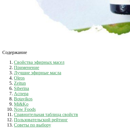
Содержание
Свойства эфирных масел
Применение
Лучшие эфирные масла
Oleos
Zeitun
Siberina
Аспера
Botavikos
Mi&Ko
Now Foods
Сравнительная таблица свойств
Пользовательский рейтинг
Советы по выбору