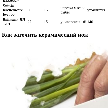
K1530314
Satoshi
нарезка мяса и
Kitchenware
30
15
уточняется
рыбы
Бусидо
Bohmann BH-
27
15
универсальный
140
5201
Как заточить керамический нож