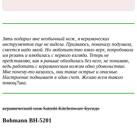
Зять подарил мне необычный нож, я керамических
инструментов еще не видела. Признаюсь, поначалу подумала,
смеется надо мной. Но любопытство взяло верх, попробовала
им резать и влюбилась с первого взгляда. Теперь не
представляю, как я раньше обходилась без него, не понимаю,
ведь работать с керамическим ножом одно удовольствие.
Мне почему-то казалось, они такие острые и опасные.
Настроение поднимает в один счет. Желаю всем такого
помощ7ика.
керамический нож Satoshi Kitchenware Бусидо
Bohmann BH-5201