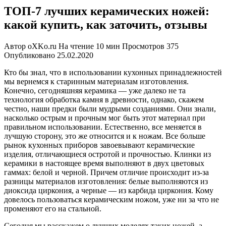
ТОП-7 лучших керамических ножей:
какой купить, как заточить, отзывы
Автор
oXKo.ru
На чтение
10 мин
Просмотров
375
Опубликовано
25.02.2020
Кто бы знал, что в использовании кухонных принадлежностей
мы вернемся к старинным материалам изготовления.
Конечно, сегодняшняя керамика — уже далеко не та
технология обработка камня в древности, однако, скажем
честно, наши предки были мудрыми созданиями. Они знали,
насколько острым и прочным мог быть этот материал при
правильном использовании. Естественно, все меняется в
лучшую сторону, это же относится и к ножам. Все больше
рынок кухонных приборов завоевывают керамические
изделия, отличающиеся остротой и прочностью. Клинки из
керамики в настоящее время выполняют в двух цветовых
гаммах: белой и черной. Причем отличие происходит из-за
разницы материалов изготовления: белые выполняются из
диоксида циркония, а черные — из карбида циркония. Кому
довелось пользоваться керамическим ножом, уже ни за что не
променяют его на стальной.
Сегодня мы расскажем о лучших моделях таких ножей, а