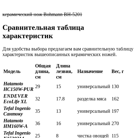
керамический нож Bohmann BH-5201
Сравнительная таблица
характеристик
Для удобства выбора предлагаем вам сравнительную таблицу
характеристик вышеописанных керамических ножей.
Общая
Длина
Модель
длина,
лезвия,
Назначение
Вес, г
см
см
Hatamoto
29
15
универсальный
130
HC150W-PUR
ENDEVER
32
17.8
разделка мяса
162
EcoLife XL
Tefal Ingenio
35
13
универсальный
197
Сантоку
Hatamoto
36
16
универсальный
270
HM160W-A
Tefal Ingenio
25
8
чистка овощей
115