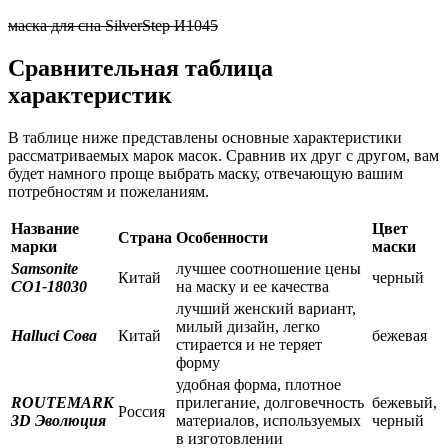
маска для сна SilverStep И1045
Сравнительная таблица
характеристик
В таблице ниже представлены основные характеристики
рассматриваемых марок масок. Сравнив их друг с другом, вам
будет намного проще выбрать маску, отвечающую вашим
потребностям и пожеланиям.
Название
Цвет
Страна
Особенности
марки
маски
Samsonite
лучшее соотношение цены
Китай
черный
CO1-18030
на маску и ее качества
лучший женский вариант,
милый дизайн, легко
Halluci Сова
Китай
бежевая
стирается и не теряет
форму
удобная форма, плотное
ROUTEMARK
прилегание, долговечность
бежевый,
Россия
3D Эволюция
материалов, используемых
черный
в изготовлении