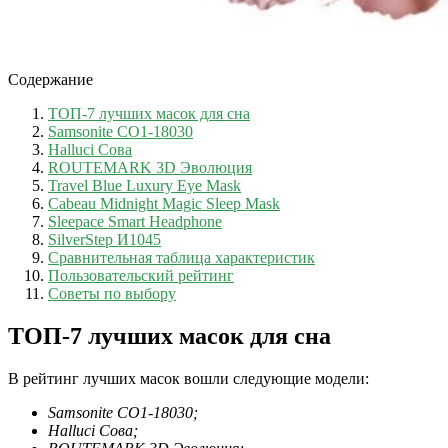
Содержание
ТОП-7 лучших масок для сна
Samsonite CO1-18030
Halluci Сова
ROUTEMARK 3D Эволюция
Travel Blue Luxury Eye Mask
Cabeau Midnight Magic Sleep Mask
Sleepace Smart Headphone
SilverStep И1045
Сравнительная таблица характеристик
Пользовательский рейтинг
Советы по выбору
ТОП-7 лучших масок для сна
В рейтинг лучших масок вошли следующие модели:
Samsonite CO1-18030;
Halluci Сова;