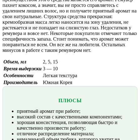
пахнет кокосом, а значит, вы не просто справляетесь с
удалением лишних волос, но и получаете приятный аромат на
свои натуральные. Структура средства прекрасная:
кремообразная масса легко наносится на зону удаления, не
растекается и не попадает на слизистую глаз. Недостатков у
ремувера и вовсе нет. Некоторые покупатели отмечают только
специфичность запаха. Стоит понимать, что аромат может
понравиться не всем. Он все же на любителя. Остальных
минусов в работе с таким ремувером нет.
Объем, мл
2, 5, 15
Время выдержки
3 — 10
Особенности
Легкая текстура
Производитель
Южная Корея
ПЛЮСЫ
приятный аромат при работе;
высокий состав с качественными компонентами;
хорошая консистенция, позволяющая быстро и
качественно произвести работу;
отличное распределение материала;
немаленький объем тюбика, которого хватит на