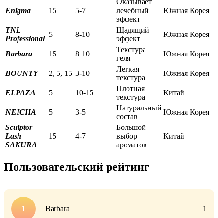
Оказывает
Enigma
15
5-7
лечебный
Южная Корея
эффект
TNL
Щадящий
5
8-10
Южная Корея
Professional
эффект
Текстура
Barbara
15
8-10
Южная Корея
геля
Легкая
BOUNTY
2, 5, 15
3-10
Южная Корея
текстура
Плотная
ELPAZA
5
10-15
Китай
текстура
Натуральный
NEICHA
5
3-5
Южная Корея
состав
Sculptor
Большой
Lash
15
4-7
выбор
Китай
SAKURA
ароматов
Пользовательский рейтинг
Barbara
1