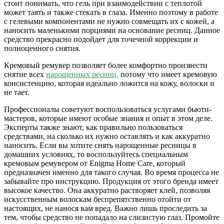
стоит понимать, что гель при взаимодействии с теплотой
может таять и также стекать в глаза. Именно поэтому в работе
с гелевыми компонентами не нужно совмещать их с кожей, а
наносить маленькими порциями на основание ресниц. Данное
средство прекрасно подойдет для точечной коррекции и
полноценного снятия.
Кремовый ремувер позволяет более комфортно произвести
снятие всех
нарощенных ресниц,
потому что имеет кремовую
консистенцию, которая идеально ложится на кожу, волоски и
не тает.
Профессионалы советуют воспользоваться услугами бьюти-
мастеров, которые имеют особые знания и опыт в этом деле.
Эксперты также знают, как правильно пользоваться
средствами, на сколько их нужно оставлять и как аккуратно
наносить. Если вы хотите снять нарощенные ресницы в
домашних условиях, то воспользуйтесь специальным
кремовым ремувером от Enigma Home Care, который
предназначен именно для такого случая. Во время процесса не
забывайте про инструкцию. Продукция от этого бренда имеет
высокое качество. Она аккуратно растворяет клей, позволяя
искусственным волоскам беспрепятственно отойти от
настоящих, не нанося вам вред. Важно лишь проследить за
тем, чтобы средство не попадало на слизистую глаз. Промойте