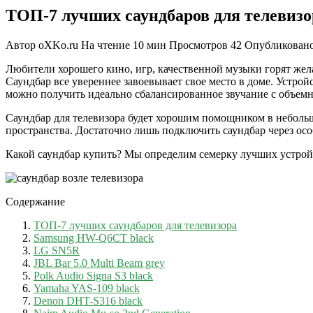
ТОП-7 лучших саундбаров для телевизо
Автор
oXKo.ru
На чтение
10 мин
Просмотров
42
Опубликован
Любители хорошего кино, игр, качественной музыки горят жел
Саундбар все увереннее завоевывает свое место в доме. Устрой
можно получить идеально сбалансированное звучание с объемн
Саундбар для телевизора будет хорошим помощником в небольшо
пространства. Достаточно лишь подключить саундбар через ос
Какой саундбар купить? Мы определим семерку лучших устройс
Содержание
ТОП-7 лучших саундбаров для телевизора
Samsung HW-Q6CT black
LG SN5R
JBL Bar 5.0 Multi Beam grеy
Polk Audio Signa S3 black
Yamaha YAS-109 black
Denon DHT-S316 black