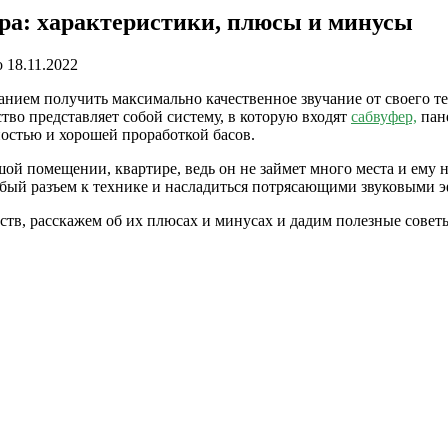
ра: характеристики, плюсы и минусы
о
18.11.2022
анием получить максимально качественное звучание от своего т
ство представляет собой систему, в которую входят
сабвуфер,
пане
остью и хорошей проработкой басов.
й помещении, квартире, ведь он не займет много места и ему н
обый разъем к технике и насладиться потрясающими звуковыми 
тв, расскажем об их плюсах и минусах и дадим полезные советы