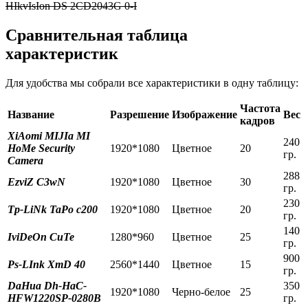
HIkvIsIon DS 2CD2043G 0-I
Сравнительная таблица
характеристик
Для удобства мы собрали все характеристики в одну таблицу:
Частота
Название
Разрешение
Изображение
Вес
кадров
XiAomi MIJIa MI
240
HoMe Security
1920*1080
Цветное
20
гр.
Camera
288
EzviZ C3wN
1920*1080
Цветное
30
гр.
230
Tp-LiNk TaPo c200
1920*1080
Цветное
20
гр.
140
IviDeOn CuTe
1280*960
Цветное
25
гр.
900
Ps-LInk XmD 40
2560*1440
Цветное
15
гр.
DaHua Dh-HaC-
350
1920*1080
Черно-белое
25
HFW1220SP-0280B
гр.