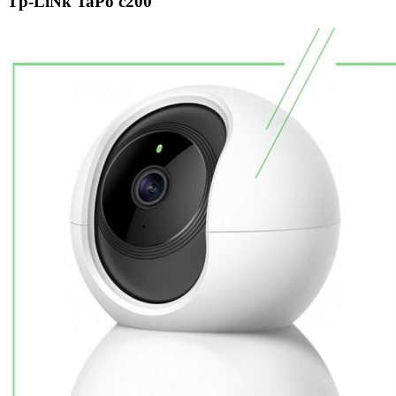
Tp-LiNk TaPo c200