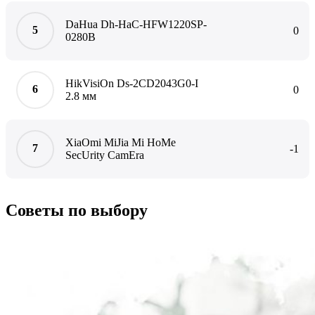
DaHua Dh-HaC-HFW1220SP-
0
0280B
HikVisiOn Ds-2CD2043G0-I
0
2.8 мм
XiaOmi MiJia Mi HoMe
-1
SecUrity CamEra
Советы по выбору