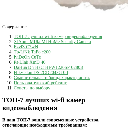
Содержание
ТОП-7 лучших wi-fi камер видеонаблюдения
XiAomi MIJIa MI HoMe Security Camera
EzviZ C3wN
Tp-LiNk TaPo c200
IviDeOn CuTe
Ps-LInk XmD 40
DaHua Dh-HaC-HFW1220SP-0280B
HIkvIsIon DS 2CD2043G 0-I
Сравнительная таблица характеристик
Пользовательский рейтинг
Советы по выбору
ТОП-7 лучших wi-fi камер
видеонаблюдения
В наш ТОП-7 вошли современные устройства,
отвечающие необходимым требованиям: