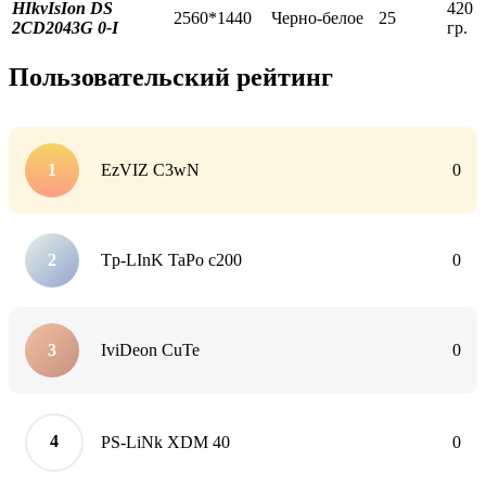
HIkvIsIon DS
420
2560*1440
Черно-белое
25
2CD2043G 0-I
гр.
Пользовательский рейтинг
EzVIZ C3wN
0
Tp-LInK TaPo c200
0
IviDeon CuTe
0
PS-LiNk XDM 40
0