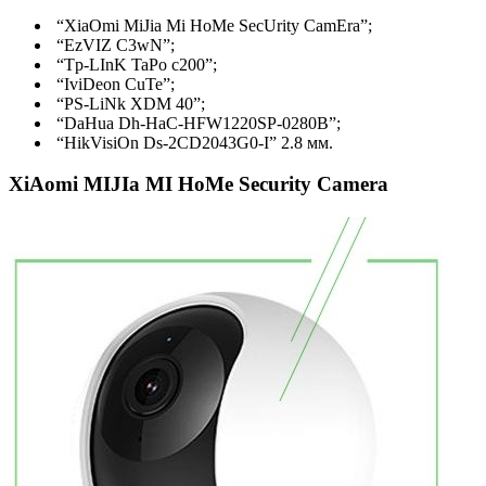
“XiaOmi MiJia Mi HoMe SecUrity CamEra”;
“EzVIZ C3wN”;
“Tp-LInK TaPo c200”;
“IviDeon CuTe”;
“PS-LiNk XDM 40”;
“DaHua Dh-HaC-HFW1220SP-0280B”;
“HikVisiOn Ds-2CD2043G0-I” 2.8 мм.
XiAomi MIJIa MI HoMe Security Camera