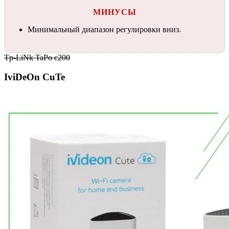
МИНУСЫ
Минимальный диапазон регулировки вниз.
Tp-LiNk TaPo c200
IviDeOn CuTe