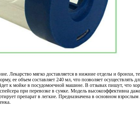
ие. Лекарство мягко доставляется в нижние отделы и бронхи, т
му, ее объем составляет 240 мл, что позволяет осуществлять д
йдет к мойке в посудомоечной машине. В отзывах пишут, что х
спейсера при перевозке в сумке. Модель высокоэффективна даже
ртирует препарат в легкие. Предназначена в основном взрослы
енка.