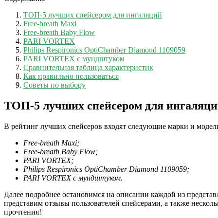
ТОП-5 лучших спейсером для ингаляций
Free-breath Maxi
Free-breath Baby Flow
PARI VORTEX
Philips Respironics OptiChamber Diamond 1109059
PARI VORTEX с мундштуком
Сравнительная таблица характеристик
Как правильно пользоваться
Советы по выбору
ТОП-5 лучших спейсером для ингаляц
В рейтинг лучших спейсеров входят следующие марки и модел
Free-breath Maxi;
Free-breath Baby Flow;
PARI VORTEX;
Philips Respironics OptiChamber Diamond 1109059;
PARI VORTEX с мундштуком.
Далее подробнее остановимся на описании каждой из представл
представим отзывы пользователей спейсерами, а также несколь
прочтения!