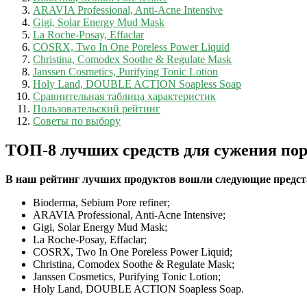
ARAVIA Professional, Anti-Acne Intensive
Gigi, Solar Energy Mud Mask
La Roche-Posay, Effaclar
COSRX, Two In One Poreless Power Liquid
Christina, Comodex Soothe & Regulate Mask
Janssen Cosmetics, Purifying Tonic Lotion
Holy Land, DOUBLE ACTION Soapless Soap
Сравнительная таблица характеристик
Пользовательский рейтинг
Советы по выбору
ТОП-8 лучших средств для сужения по
В наш рейтинг лучших продуктов вошли следующие предст
Bioderma, Sebium Pore refiner;
ARAVIA Professional, Anti-Acne Intensive;
Gigi, Solar Energy Mud Mask;
La Roche-Posay, Effaclar;
COSRX, Two In One Poreless Power Liquid;
Christina, Comodex Soothe & Regulate Mask;
Janssen Cosmetics, Purifying Tonic Lotion;
Holy Land, DOUBLE ACTION Soapless Soap.