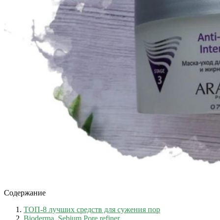
Содержание
ТОП-8 лучших средств для сужения пор
Bioderma, Sebium Pore refiner