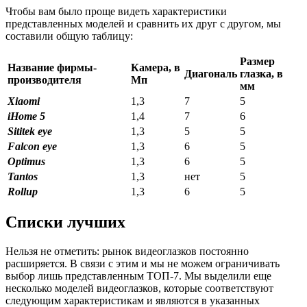
Чтобы вам было проще видеть характеристики
представленных моделей и сравнить их друг с другом, мы
составили общую таблицу:
Размер
Название фирмы-
Камера, в
Диагональ
глазка, в
производителя
Мп
мм
Xiaomi
1,3
7
5
iHome 5
1,4
7
6
Sititek eye
1,3
5
5
Falcon eye
1,3
6
5
Optimus
1,3
6
5
Tantos
1,3
нет
5
Rollup
1,3
6
5
Списки лучших
Нельзя не отметить: рынок видеоглазков постоянно
расширяется. В связи с этим и мы не можем ограничивать
выбор лишь представленным ТОП-7. Мы выделили еще
несколько моделей видеоглазков, которые соответствуют
следующим характеристикам и являются в указанных