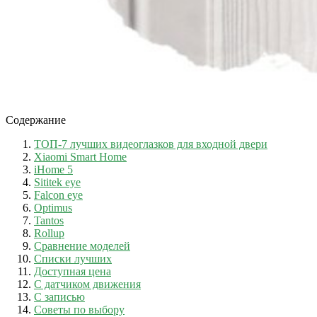
Содержание
ТОП-7 лучших видеоглазков для входной двери
Xiaomi Smart Home
iHome 5
Sititek eye
Falcon eye
Optimus
Tantos
Rollup
Сравнение моделей
Списки лучших
Доступная цена
С датчиком движения
С записью
Советы по выбору