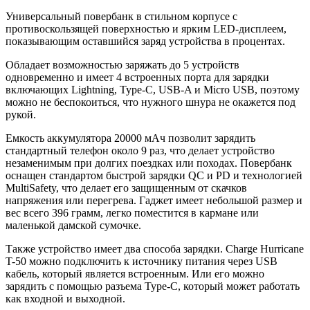
Универсальный повербанк в стильном корпусе с
противоскользящей поверхностью и ярким LED-дисплеем,
показывающим оставшийся заряд устройства в процентах.
Обладает возможностью заряжать до 5 устройств
одновременно и имеет 4 встроенных порта для зарядки
включающих Lightning, Type-C, USB-A и Micro USB, поэтому
можно не беспокоиться, что нужного шнура не окажется под
рукой.
Емкость аккумулятора 20000 мАч позволит зарядить
стандартный телефон около 9 раз, что делает устройство
незаменимым при долгих поездках или походах. Повербанк
оснащен стандартом быстрой зарядки QC и PD и технологией
MultiSafety, что делает его защищенным от скачков
напряжения или перегрева. Гаджет имеет небольшой размер и
вес всего 396 грамм, легко поместится в кармане или
маленькой дамской сумочке.
Также устройство имеет два способа зарядки. Charge Hurricane
T-50 можно подключить к источнику питания через USB
кабель, который является встроенным. Или его можно
зарядить с помощью разъема Type-C, который может работать
как входной и выходной.