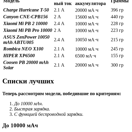
Модель
Граммы
ный ток
аккумулятора
Charge Hurricane T-50
2.1 А
396 гр
20000 мА⋅ч
Canyon CNE-CPB156
2 А
440 гр
15600 мА⋅ч
Xiaomi Mi PB 2 10000
2.4 А
228 гр
10000 мА⋅ч
Xiaomi Mi PB Pro 10000
2 А
223 гр
10000 мА⋅ч
ASUS ZenPower 10050
2.4 А
10050 мА⋅ч
215 гр
mAh ABTU005
Rombica NEO X100
2.1 А
245 гр
10000 мА⋅ч
HIPER XP6500
2.1 А
155 гр
6500 мА⋅ч
Coosen PB 20000 mAh
2.1 А
20000 мА⋅ч
300 гр
Solar
Списки лучших
Теперь рассмотрим модели, победившие по критериям:
До 10000 мАч.
Быстрая зарядка.
С функцией беспроводной зарядки.
До 10000 мАч