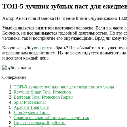
ТОП-5 лучших зубных паст для ежеднев
Автор
Анастасия Иванова
На чтение
8 мин
Опубликовано
18.0
Улыбка является визитной карточкой человека. Если вы часто в
Кончено, не все занимаются подобной деятельностью. Но это со
человека, так и восприятие его окружающими. Вряд ли кому-то 
Какую же зубную
пасту
выбрать? Не забывайте, что существую
агрессивным воздействием. Их не рекомендуется применять на
и деснами каждый день.
Содержание
ТОП-5 лучших зубных паст для ежедневного ухода
Revyline Smart Total Protection
Biorepair Total Protection Repair
Splat Professional
Apadent Total Care
Lion Systema Tartar
Сравнительная таблица характеристик
Пользовательский рейтинг