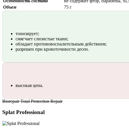
Особенность состава
не содержит фтор, парабены, SL
Объем
75 г
тонизирует;
смягчает слизистые ткани;
обладает противовоспалительным действием;
разрешен при кровоточивости десен.
высокая цена.
Biorepair Total Protection Repair
Splat Professional