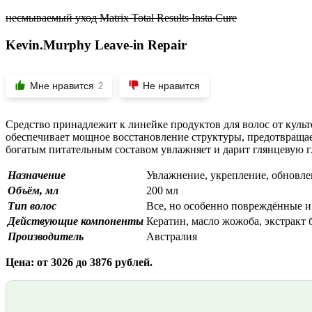
несмываемый уход Matrix Total Results Insta Cure
Kevin.Murphy Leave-in Repair
Мне нравится
Не нравится
2
Средство принадлежит к линейке продуктов для волос от куль
обеспечивает мощное восстановление структуры, предотвращает
богатым питательным составом увлажняет и дарит глянцевую г
Назначение
Увлажнение, укрепление, обновле
Объём, мл
200 мл
Тип волос
Все, но особенно повреждённые и
Действующие компоненты
Кератин, масло жожоба, экстракт 
Производитель
Австралия
Цена: от 3026 до 3876 рублей.