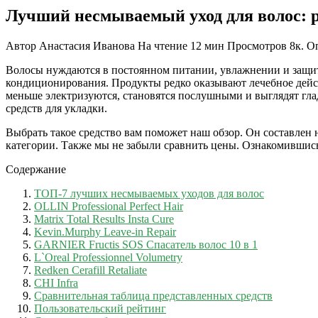
Лучший несмываемый уход для волос: 
Автор
Анастасия Иванова
На чтение
12 мин
Просмотров
8к.
О
Волосы нуждаются в постоянном питании, увлажнении и защите
кондиционирования. Продукты редко оказывают лечебное дейс
меньше электризуются, становятся послушными и выглядят гл
средств для укладки.
Выбрать такое средство вам поможет наш обзор. Он составлен
категории. Также мы не забыли сравнить цены. Ознакомившись
Содержание
ТОП-7 лучших несмываемых уходов для волос
OLLIN Professional Perfect Hair
Matrix Total Results Insta Cure
Kevin.Murphy Leave-in Repair
GARNIER Fructis SOS Спасатель волос 10 в 1
L`Oreal Professionnel Volumetry
Redken Cerafill Retaliate
CHI Infra
Сравнительная таблица представленных средств
Пользовательский рейтинг