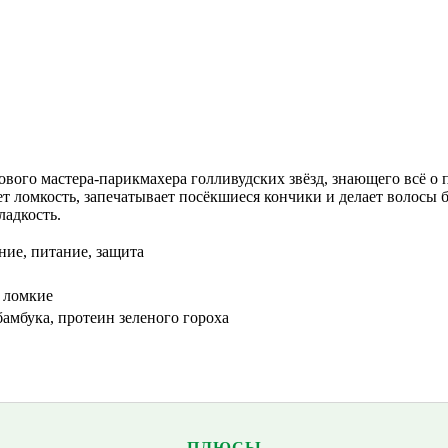
тового мастера-парикмахера голливудских звёзд, знающего всё о
 ломкость, запечатывает посёкшиеся кончики и делает волосы б
ладкость.
ние, питание, защита
 ломкие
бамбука, протеин зеленого гороха
ПЛЮСЫ