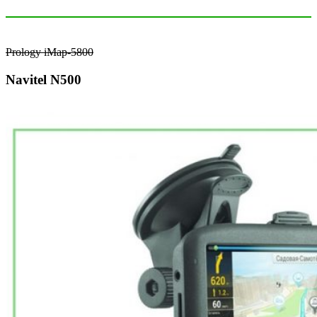
Prology iMap-5800
Navitel N500