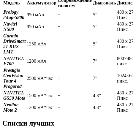
Сопровождение
Модель
Аккумулятор
Диагональ
Диспле
голосом
Prology
480 x 2
950 мАч
+
5”
iMap-5800
Пикс
Navitel
480 x 2
950 мАч
+
5”
N500
Пикс
Garmin
DriveSmart
480 x 2
1250 мАч
+
5”
51 RUS
Пикс
LMT
NAVITEL
800×48
1200 мАч
+
7”
E700
пикс.
Prestigio
GeoVision
1024×6
2500 мА*час
+
7”
Tour 4
пикс.
Progorod
NAVITEL
480 x 2
1500 мА*час
+
4.3”
G550 Moto
Пикс
Neoline
480 x 2
1300 мА*час
+
4.3”
Moto 2
Пикс
Списки лучших