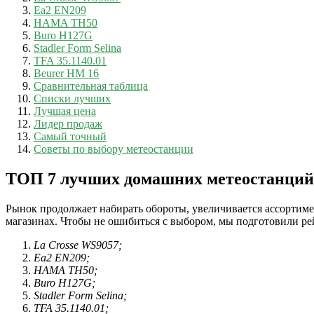
Ea2 EN209
HAMA TH50
Buro H127G
Stadler Form Selina
TFA 35.1140.01
Beurer HM 16
Сравнительная таблица
Списки лучших
Лучшая цена
Лидер продаж
Самый точный
Советы по выбору метеостанции
ТОП 7 лучших домашних метеостанций
Рынок продолжает набирать обороты, увеличивается ассортиме
магазинах. Чтобы не ошибиться с выбором, мы подготовили ре
La Crosse WS9057;
Ea2 EN209;
HAMA TH50;
Buro H127G;
Stadler Form Selina;
TFA 35.1140.01;