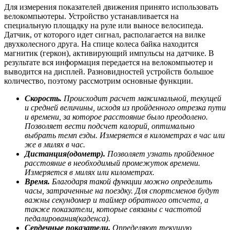
Для измерения показателей движения принято использовать
велокомпьютеры. Устройство устанавливается на
специальную площадку на руле или выносе велосипеда.
Датчик, от которого идет сигнал, располагается на вилке
двухколесного друга. На спице колеса байка находится
магнитик (геркон), активирующий импульсы на датчике. В
результате вся информация передается на велокомпьютер и
выводится на дисплей. Разновидностей устройств большое
количество, поэтому рассмотрим основные функции.
Скорость.
Происходит расчет максимальной, текущей
и средней величины, исходя из пройденного отрезка пути
и времени, за которое расстояние было преодолено.
Позволяет вести подсчет калорий, оптимально
выбрать темп езды. Измеряется в километрах в час или
же в милях в час.
Дистанция(одометр).
Позволяет узнать пройденное
расстояние в необходимый промежуток времени.
Измеряется в милях или километрах.
Время.
Благодаря такой функции можно определить
часы, затраченные на поездку. Для спортсменов будут
важны секундомер и таймер обратного отсчета, а
также показатели, которые связаны с частотой
педалирования(каденса).
Сердечные показатели.
Определяют текущую,