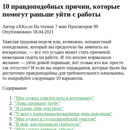
10 правдоподобных причин, которые
помогут раньше уйти с работы
Автор
oXKo.ru
На чтение
7 мин
Просмотров
99
Опубликовано
18.04.2021
Тяжелая трудовая неделя или, возможно, ненавистный
понедельник, который вы предпочли бы заменить на
воскресенье, — все что угодно может стать причиной
нежелания сидеть на работе. И это вполне нормальное
желание — уйти домой пораньше, вот только кто вас просто
так отпустит? И если вы ищите оправдания, которые были бы
достаточно правдоподобны для требовательного начальника,
то попробуйте следующие 10 вариантов.
Содержание
“Мне нужно отвезти кота к ветеринару”
“Дома прорвало трубу”
“Я плохо себя чувствую”
“У моего папы/мамы/мужа/жены день рождения”
“Мне нужно в суд/полицейский участок”
“В мой дом проникли грабители”
“Мой супруг/ребенок заболел”