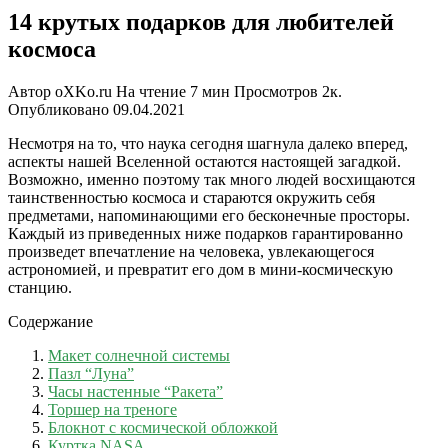
14 крутых подарков для любителей
космоса
Автор
oXKo.ru
На чтение
7 мин
Просмотров
2к.
Опубликовано
09.04.2021
Несмотря на то, что наука сегодня шагнула далеко вперед,
аспекты нашей Вселенной остаются настоящей загадкой.
Возможно, именно поэтому так много людей восхищаются
таинственностью космоса и стараются окружить себя
предметами, напоминающими его бесконечные просторы.
Каждый из приведенных ниже подарков гарантированно
произведет впечатление на человека, увлекающегося
астрономией, и превратит его дом в мини-космическую
станцию.
Содержание
Макет солнечной системы
Пазл “Луна”
Часы настенные “Ракета”
Торшер на треноге
Блокнот с космической обложкой
Куртка NASA