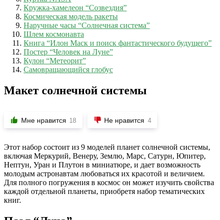
Кружка-хамелеон “Созвездия”
Космическая модель ракеты
Наручные часы “Солнечная система”
Шлем космонавта
Книга “Илон Маск и поиск фантастического будущего”
Постер “Человек на Луне”
Кулон “Метеорит”
Самовращающийся глобус
Макет солнечной системы
Мне нравится
Не нравится
18
4
Этот набор состоит из 9 моделей планет солнечной системы,
включая Меркурий, Венеру, Землю, Марс, Сатурн, Юпитер,
Нептун, Уран и Плутон в миниатюре, и дает возможность
молодым астронавтам любоваться их красотой и величием.
Для полного погружения в космос он может изучить свойства
каждой отдельной планеты, приобретя набор тематических
книг.