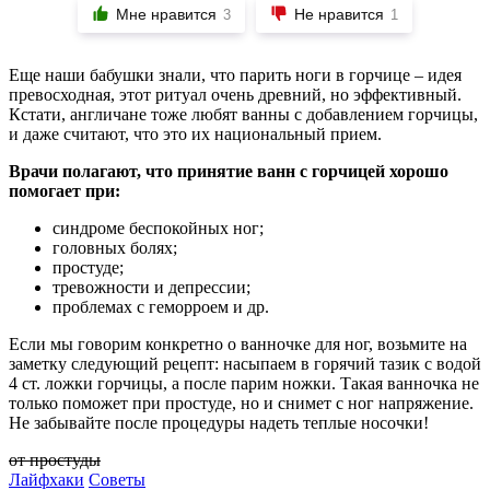
Мне нравится
Не нравится
3
1
Еще наши бабушки знали, что парить ноги в горчице – идея
превосходная, этот ритуал очень древний, но эффективный.
Кстати, англичане тоже любят ванны с добавлением горчицы,
и даже считают, что это их национальный прием.
Врачи полагают, что принятие ванн с горчицей хорошо
помогает при:
синдроме беспокойных ног;
головных болях;
простуде;
тревожности и депрессии;
проблемах с геморроем и др.
Если мы говорим конкретно о ванночке для ног, возьмите на
заметку следующий рецепт: насыпаем в горячий тазик с водой
4 ст. ложки горчицы, а после парим ножки. Такая ванночка не
только поможет при простуде, но и снимет с ног напряжение.
Не забывайте после процедуры надеть теплые носочки!
от простуды
Лайфхаки
Советы