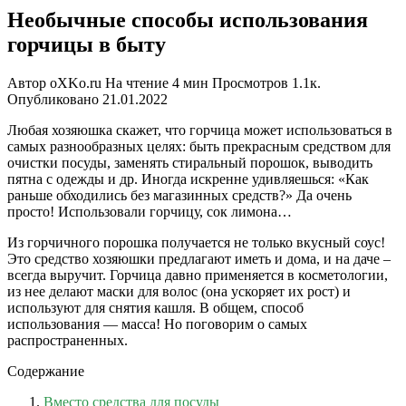
Необычные способы использования
горчицы в быту
Автор
oXKo.ru
На чтение
4 мин
Просмотров
1.1к.
Опубликовано
21.01.2022
Любая хозяюшка скажет, что горчица может использоваться в
самых разнообразных целях: быть прекрасным средством для
очистки посуды, заменять стиральный порошок, выводить
пятна с одежды и др. Иногда искренне удивляешься: «Как
раньше обходились без магазинных средств?» Да очень
просто! Использовали горчицу, сок лимона…
Из горчичного порошка получается не только вкусный соус!
Это средство хозяюшки предлагают иметь и дома, и на даче –
всегда выручит. Горчица давно применяется в косметологии,
из нее делают маски для волос (она ускоряет их рост) и
используют для снятия кашля. В общем, способ
использования — масса! Но поговорим о самых
распространенных.
Содержание
Вместо средства для посуды