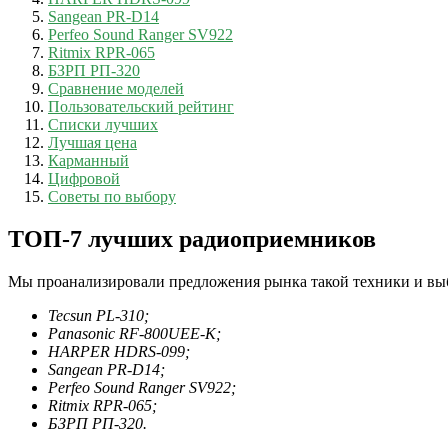
Sangean PR-D14
Perfeo Sound Ranger SV922
Ritmix RPR-065
БЗРП РП-320
Сравнение моделей
Пользовательский рейтинг
Списки лучших
Лучшая цена
Карманный
Цифровой
Советы по выбору
ТОП-7 лучших радиоприемников
Мы проанализировали предложения рынка такой техники и выб
Tecsun PL-310;
Panasonic RF-800UEE-K;
HARPER HDRS-099;
Sangean PR-D14;
Perfeo Sound Ranger SV922;
Ritmix RPR-065;
БЗРП РП-320.